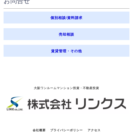
お問合せ
⑦ 相続手続きによる権利義務の移転等の遂行に必要な限りにおいて、セ
ンシティブ情報を取得、利用又は第三者に提供する場合
⑧ 不動産事業・ファイナンシャルプランニング事業・保険業その他の金
個別相談/資料請求
融分野の事業の適切な業務運営を確保する必要性から、本人の同意に基
づき業務遂行上必要な範囲でセンシティブ情報を取得、利用又は第三者
売却相談
に提供する場合
8. 見直し・改善
弊社の個人情報の取扱い及び安全管理に係わる適切な措置については、
賃貸管理・その他
適宜見直し、改善をいたします。
9. 個人情報保護法に基づく保有個人データの開示、訂正等、利用停止な
ど
個人情報保護法に基づく保有個人データに関する開示、訂正等又は利用
停止などに関するご請求については、弊社の対応はもちろんのこと、デ
ータの保有者である委託会社に対してもお取次ぎをいたします。
大阪ワンルームマンション投資・不動産投資
10. お問い合わせ・ご相談・苦情への対応
弊社は、個人情報の取り扱いに関する苦情・ご相談に迅速に対応いたし
ます。ご連絡先は、下記のお問い合わせ窓口となります。また、保険事
故等に関する照会については、下記お問い合わせ窓口の他、保険証券記
載の保険会社の事故相談窓口にもお問い合わせいただくことができま
す。なお、ご照会者がご本人であることを確認させていただいたうえ
会社概要
プライバシーポリシー
アクセス
で、対応させていただきますので、あらかじめご了承をお願いいたしま