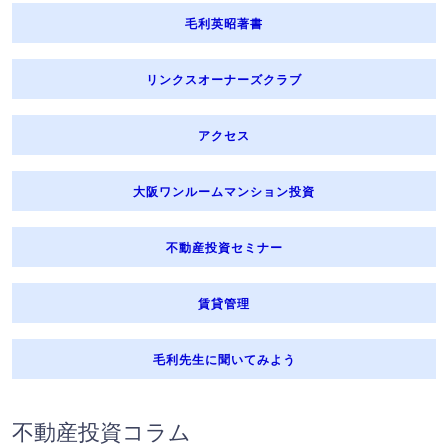
リンクスマネジメント及び保険募集業務の委託を行う保険会社の利用目
毛利英昭著書
的はそれぞれの会社のホームページに記載しております。
【弊社のグループ会社】 株式会社リンクスマネジメント
リンクスオーナーズクラブ
【弊社と取引のある保険会社】 株式会社フィックス.ジャパン
4. 個人情報の取得
弊社は、業務上必要な範囲で、かつ、適法で公正な手段により個人情報
アクセス
を取得します。
5. 個人データの安全管理措置
大阪ワンルームマンション投資
弊社は、取扱う個人データの漏洩・滅失または毀損の防止その他の個人
データの安全管理のため、安全管理に関する取扱規定などの整備及び実
施体制の整備など、十分なセキュリティ対策を講じると共に、利用目的
不動産投資セミナー
の達成に必要とされる正確性・最新性を確保するために適切な措置を講
じています。
賃貸管理
6. 個人データの第三者への提供
弊社は、個人データを第三者に提供するにあたり、以下の場合を除き、
ご本人の同意なく第三者に個人データを提供しません。
毛利先生に聞いてみよう
① 業務委託先または提携先に業務上必要な範囲で提供する場合
② 法令に基づく場合
③ 人の生命、身体又は財産の保護のために必要がある場合であって、本
不動産投資コラム
人の同意を得ることが困難であるとき