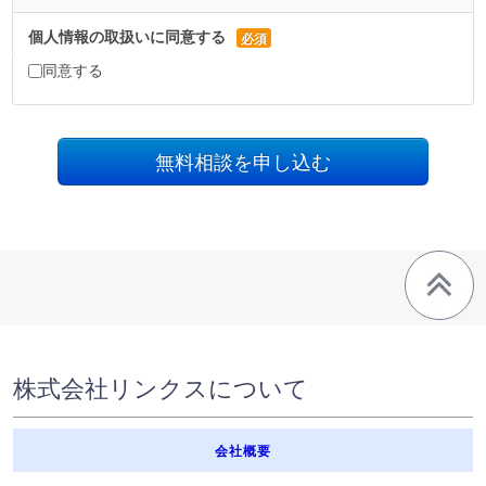
2. 従業者教育
個人情報の取扱いに
同意する
必須
弊社は、個人情報の取扱いが適正に行われるよう、従業員への教育・指
導を徹底します。
同意する
3. 個人情報の利用目的
弊社は、不動産業、賃貸管理業、保険代理業、ファイナンシャルプラン
ニング事業を営んでおり、各事業を通じて取得した個人情報（住所、氏
名、生年月日、勤務先、年収、電話番号、携帯電話番号、メールアドレ
ス等）を、弊社が行う下記業務の遂行に必要な範囲で利用させていただ
きます。なお、これら以外の目的に個人情報を利用することはありませ
ん。
●不動産売買、賃貸、不動産管理・メンテナンス及びこれらに付帯・関
連する企画・コンサルティング・斡旋等のサービス提供等の営業活動並
びに顧客動向分析、商品開発などの調査分析
●損害保険、生命保険及びこれらに付帯・関連するサービスの提供等の
保険会社の業務並びに顧客動向分析、商品開発などの調査分析
●ファイナンシャルプランニング及びこれらに付帯・関連する企画・コ
株式会社リンクスについて
ンサルティング・斡旋等のサービス提供等の営業活動並びに顧客動向分
析、商品開発などの調査分析
上記の利用目的を変更する場合には、その内容を本人に対して、原則と
会社概要
して書面等により通知し、または弊社窓口への書面の備え付けまたは弊
社ホームページにより公表します。弊社のグループ会社である株式会社