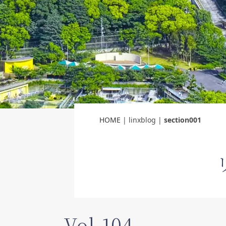
HOME
| linxblog |
section001
Vol.104