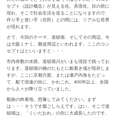
セプト（設計概念）が見える化、具現化、目の前に
現れ、そこで社会生活を送ることになりますので、
作り手と使い手（住民）との間には、リアルな世界
が現れます。
さて、今回のテーマ、道頓堀、そしてその周辺。今
は大阪ミナミ。難波周辺といわれます。ここのコン
セプトはといいますと・・・
市内有数の水路、道頓堀川がいまも現役で残ってお
ります。道頓堀の橋のたもとに船着き場が現存しま
すが、ここに京都方面、または瀬戸内海をたどっ
て、船で浪速の街に、かれこれ、400年以上、全国
から人々が降り立っていました。
船旅の終着地、想像してみてください。まず
は・・・そうです腹ごしらえです。はい、そこで道
頓堀は、「くいだおれ」の街に大成長したのです。