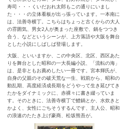
寿司・・・くいだおれ太郎もこの通りにいまし
た・・・の立体看板が出っ張っています。一本南に
は、法善寺横丁。こちらはちょっと古くからの大人
の雰囲気、男女2人が奥まった座敷で、鍋をつつき
合う、などというシーンが、上方落語や大阪を舞台
とした小説にしばしば登場します。
大阪、といいますか、この中央区、北区、西区あた
りを舞台とした昭和の一大長編小説、「流転の海」
は、是非ともお薦めしたい一冊です。宮本輝氏が、
自身の父親のその破天荒な一生、戦前から、昭和の
動乱期、高度経済成長期をどうやって生き延びてき
たかをダイナミックに、赤裸々に書き綴っていま
す。そのときに、法善寺横丁で鱧鍋とか、水炊きと
かよく、女性にごちそうするんです、主人公、昭和
の浪速のたたき上げ豪商、松坂熊吾が。