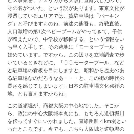
ビス事業を、アメリカから大阪に直輸入したので、
その名がついた、という説があります。東京文化が
浸透しているエリアでは、貸駐車場は「パーキン
グ」と呼びますものね。前述の熊吾も、終戦直後、
人口激増の第1次ベビーブームがやってきて、子供
が増えたので、中学校が移転する、という情報をい
ち早く入手して、その跡地に「モータープール」を
始めています。ですから、この辺りを立地調査で歩
いているときなどに、「〇〇モータープール」など
と駐車場の看板を目にしますと、昭和から歴史のあ
る駐車場なのだろうなあ・・・と、この街の時代の
長さを感じてしまいます。日本の駐車場文化発祥の
地、とも言えますからね。
この道頓堀が、商都大阪の中心地でした。そこか
ら、政治の中心大阪城本丸にも、もちろん道頓堀川
を伝ってすぐにいかれました。直線距離４km弱とい
ったところです。今でも、こちら大阪城と道頓堀の