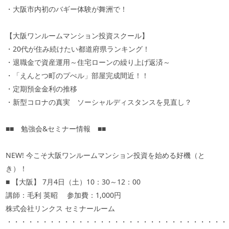
・大阪市内初のバギー体験が舞洲で！
【大阪ワンルームマンション投資スクール】
・20代が住み続けたい都道府県ランキング！
・退職金で資産運用～住宅ローンの繰り上げ返済～
・「えんとつ町のプぺル」部屋完成間近！！
・定期預金金利の推移
・新型コロナの真実 ソーシャルディスタンスを見直し？
■■ 勉強会&セミナー情報 ■■
NEW! 今こそ大阪ワンルームマンション投資を始める好機（と
き）！
■ 【大阪】 7月4日（土）10：30～12：00
講師：毛利 英昭 参加費：1,000円
株式会社リンクス セミナールーム
・・・・・・・・・・・・・・・・・・・・・・・・・・・・・・・