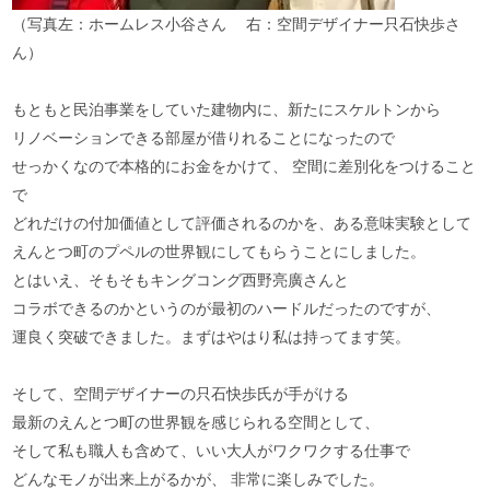
（写真左：ホームレス小谷さん 右：空間デザイナー只石快歩さ
ん）
もともと民泊事業をしていた建物内に、新たにスケルトンから
リノベーションできる部屋が借りれることになったので
せっかくなので本格的にお金をかけて、 空間に差別化をつけること
で
どれだけの付加価値として評価されるのかを、ある意味実験として
えんとつ町のプペルの世界観にしてもらうことにしました。
とはいえ、そもそもキングコング西野亮廣さんと
コラボできるのかというのが最初のハードルだったのですが、
運良く突破できました。まずはやはり私は持ってます笑。
そして、空間デザイナーの只石快歩氏が手がける
最新のえんとつ町の世界観を感じられる空間として、
そして私も職人も含めて、いい大人がワクワクする仕事で
どんなモノが出来上がるかが、 非常に楽しみでした。