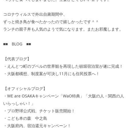
コロナウィルスで外出自粛期間中、
ずっと焼き鳥が食べたかったので嬉しかったです＾＾
ランチの親子丼も人気のようで気になります。またお邪魔します。
■■ BLOG ■■
【代表ブログ】
・えんとつ町のプペルの世界観を再現した頓堀宿泊室が遂に完成！
・大阪都構想、制度案が可決し11月にも住民投票へ！
【オフィシャルブログ】
・WE are OSAKAキャンペーン「WaO特典」「大阪の人・関西の人
いらっしゃい！」
・プロ野球公式戦、チケット販売開始！
・こども本の森 中之島
・大阪府内、宿泊還元キャンペーン！