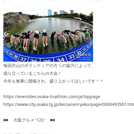
毎回沢山のボランティアの方々の協力によって、
成り立っているこちらの大会！
今年も無事に開催され、盛り上がってほしいです＾＾
https://eventdev.osaka-triathlon.com/ja/toppage
https://www.city.osaka.lg.jp/keizaisenryaku/page/0000493507.ht
■■ 大阪グルメｰ122ｰ ■■