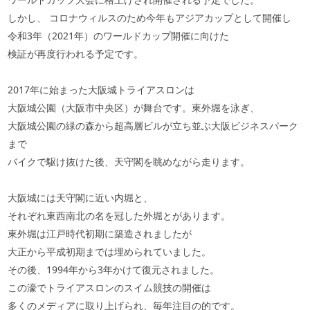
しかし、 コロナウィルスのため今年もアジアカップとして開催し
令和3年（2021年）のワールドカップ開催に向けた
検証が再度行われる予定です。
2017年に始まった大阪城トライアスロンは
大阪城公園（大阪市中央区）が舞台です。東外堀を泳ぎ、
大阪城公園の緑の森から超高層ビルが立ち並ぶ大阪ビジネスパーク
まで
バイクで駆け抜けた後、天守閣を眺めながら走ります。
大阪城には天守閣に近い内堀と、
それぞれ東西南北の名を冠した外堀とがあります。
東外堀は江戸時代初期に築造されましたが
大正から平成初期までは埋められていました。
その後、1994年から3年かけて復元されました。
この濠でトライアスロンのスイム競技の開催は
多くのメディアに取り上げられ、毎年注目の的です。