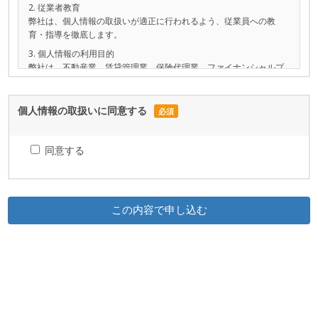
2. 従業者教育
弊社は、個人情報の取扱いが適正に行われるよう、従業員への教
育・指導を徹底します。
3. 個人情報の利用目的
弊社は、不動産業、賃貸管理業、保険代理業、ファイナンシャルプ
ランニング事業を営んでおり、各事業を通じて取得した個人情報
（住所、氏名、生年月日、勤務先、年収、電話番号、携帯電話番
号、メールアドレス等）を、弊社が行う下記業務の遂行に必要な範
個人情報の取扱いに
同意する
必須
囲で利用させていただきます。なお、これら以外の目的に個人情報
を利用することはありません。
同意する
●不動産売買、賃貸、不動産管理・メンテナンス及びこれらに付帯・
関連する企画・コンサルティング・斡旋等のサービス提供等の営業
活動並びに顧客動向分析、商品開発などの調査分析
●損害保険、生命保険及びこれらに付帯・関連するサービスの提供等
の保険会社の業務並びに顧客動向分析、商品開発などの調査分析
●ファイナンシャルプランニング及びこれらに付帯・関連する企画・
コンサルティング・斡旋等のサービス提供等の営業活動並びに顧客
動向分析、商品開発などの調査分析
上記の利用目的を変更する場合には、その内容を本人に対して、原
則として書面等により通知し、または弊社窓口への書面の備え付け
または弊社ホームページにより公表します。弊社のグループ会社で
ある株式会社リンクスマネジメント及び保険募集業務の委託を行う
保険会社の利用目的はそれぞれの会社のホームページに記載してお