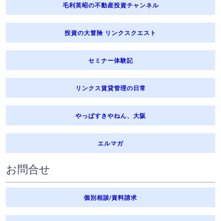
の金融分野の事業の適切な業務運営を確保する必要性から、本人の
毛利英昭の不動産投資チャンネル
同意に基づき業務遂行上必要な範囲でセンシティブ情報を取得、利
用又は第三者に提供する場合
投資の大冒険 リンクスクエスト
8. 見直し・改善
弊社の個人情報の取扱い及び安全管理に係わる適切な措置について
は、適宜見直し、改善をいたします。
セミナー体験記
9. 個人情報保護法に基づく保有個人データの開示、訂正等、利用停
止など
個人情報保護法に基づく保有個人データに関する開示、訂正等又は
リンクス賃貸管理の日常
利用停止などに関するご請求については、弊社の対応はもちろんの
こと、データの保有者である委託会社に対してもお取次ぎをいたし
ます。
やっぱすきやねん、大阪
10. お問い合わせ・ご相談・苦情への対応
弊社は、個人情報の取り扱いに関する苦情・ご相談に迅速に対応い
エルマガ
たします。ご連絡先は、下記のお問い合わせ窓口となります。ま
た、保険事故等に関する照会については、下記お問い合わせ窓口の
他、保険証券記載の保険会社の事故相談窓口にもお問い合わせいた
お問合せ
だくことができます。なお、ご照会者がご本人であることを確認さ
せていただいたうえで、対応させていただきますので、あらかじめ
ご了承をお願いいたします。
個別相談/資料請求
株式会社リンクス
代表取締役 毛利英昭