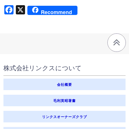
ります。
Facebook
X
Recommend
【弊社のグループ会社】 株式会社リンクスマネジメント
【弊社と取引のある保険会社】 株式会社フィックス.ジャパン
4. 個人情報の取得
弊社は、業務上必要な範囲で、かつ、適法で公正な手段により個人
情報を取得します。
5. 個人データの安全管理措置
弊社は、取扱う個人データの漏洩・滅失または毀損の防止その他の
個人データの安全管理のため、安全管理に関する取扱規定などの整
備及び実施体制の整備など、十分なセキュリティ対策を講じると共
株式会社リンクスについて
に、利用目的の達成に必要とされる正確性・最新性を確保するため
に適切な措置を講じています。
6. 個人データの第三者への提供
会社概要
弊社は、個人データを第三者に提供するにあたり、以下の場合を除
き、ご本人の同意なく第三者に個人データを提供しません。
① 業務委託先または提携先に業務上必要な範囲で提供する場合
毛利英昭著書
② 法令に基づく場合
③ 人の生命、身体又は財産の保護のために必要がある場合であっ
て、本人の同意を得ることが困難であるとき
リンクスオーナーズクラブ
④ 公衆衛生の向上又は児童の健全な育成の推進のために、特に必要
がある場合であって、本人の同意を得ることが困難であるとき