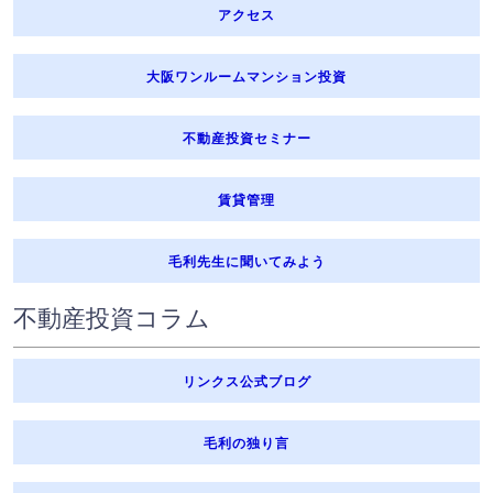
⑤ 国の機関若しくは地方公共団体又はその委託を受けた者が、法令
アクセス
に定める事務を遂行することに対して協力する必要がある場合であ
って、本人の同意を得ることにより当該事務の遂行に支障を及ぼす
おそれがあるとき
大阪ワンルームマンション投資
7. センシティブ情報のお取扱い
弊社は、政治的見解、信教（宗教・思想及び信条をいいます。）、
不動産投資セミナー
労働組合への加入、人種及び民族、門地及び本籍地、保健医療、性
生活並びに犯罪歴に関する情報（以下「センシティブ情報」と言い
ます。）を、次に掲げる場合を除く他、取得、利用または第三者に
賃貸管理
提供を行いません。
① 業務委託先または提携先に業務上必要な範囲で提供する場合
② 法令等に基づく場合
毛利先生に聞いてみよう
③ 人の生命、身体又は財産の保護のために必要がある場合
④ 公衆衛生の向上又は児童の健全な育成の推進のために特に必要が
ある場合
不動産投資コラム
⑤ 国の機関若しくは地方公共団体又はその委託を受けた者が、法令
に定める事務を遂行することに対して協力する必要がある場合
⑥ 源泉徴収事務等の遂行上必要な範囲において、政治・宗教等の団
リンクス公式ブログ
体若しくは労働組合への所属若しくは加盟に関する従業員等のセン
シティブ情報を取得、利用又は第三者に提供する場合
⑦ 相続手続きによる権利義務の移転等の遂行に必要な限りにおい
毛利の独り言
て、センシティブ情報を取得、利用又は第三者に提供する場合
⑧ 不動産事業・ファイナンシャルプランニング事業・保険業その他