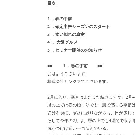
目次
1
．春の手前
2
．確定申告シーズンのスタート
3
．食い倒れの真意
4
．
大阪グルメ
5
．セミナー開催のお知らせ
■■
1
．春の手前
■■
おはようございます。
株式会社リンクスでございます。
2月に入り、寒さはまだまだ続きますが、2月
暦の上では春の始まりでも、肌で感じる季節
節分を境に、寒さは残りながらも、日が少し
そして今年の2月は、暦の上でも4週間で収ま
気がつけば週が一つ進んでいる。