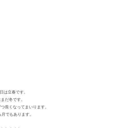
4日は立春です。
はまだ冬です。
ずつ長くなってまいります。
る月でもあります。