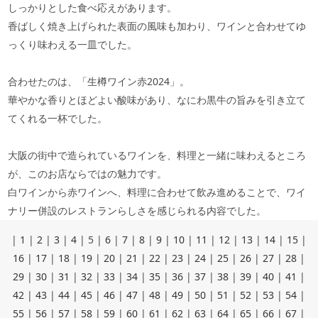
しっかりとした食べ応えがあります。
香ばしく焼き上げられた表面の風味も加わり、ワインと合わせてゆ
っくり味わえる一皿でした。
合わせたのは、「生樽ワイン赤2024」。
華やかな香りとほどよい酸味があり、なにわ黒牛の旨みを引き立て
てくれる一杯でした。
大阪の街中で造られているワインを、料理と一緒に味わえるところ
が、このお店ならではの魅力です。
白ワインから赤ワインへ、料理に合わせて飲み進めることで、ワイ
ナリー併設のレストランらしさを感じられる内容でした。
|
1
|
2
|
3
|
4
|
5
|
6
|
7
|
8
|
9
|
10
|
11
|
12
|
13
|
14
|
15
|
16
|
17
|
18
|
19
|
20
|
21
|
22
|
23
|
24
|
25
|
26
|
27
|
28
|
29
|
30
|
31
|
32
|
33
|
34
|
35
|
36
|
37
|
38
|
39
|
40
|
41
|
42
|
43
|
44
|
45
|
46
|
47
|
48
|
49
|
50
|
51
|
52
|
53
|
54
|
55
|
56
|
57
|
58
|
59
|
60
|
61
|
62
|
63
|
64
|
65
|
66
|
67
|