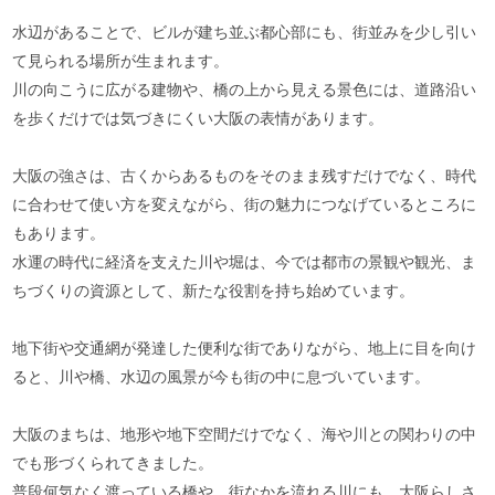
水辺があることで、ビルが建ち並ぶ都心部にも、街並みを少し引い
て見られる場所が生まれます。
川の向こうに広がる建物や、橋の上から見える景色には、道路沿い
を歩くだけでは気づきにくい大阪の表情があります。
大阪の強さは、古くからあるものをそのまま残すだけでなく、時代
に合わせて使い方を変えながら、街の魅力につなげているところに
もあります。
水運の時代に経済を支えた川や堀は、今では都市の景観や観光、ま
ちづくりの資源として、新たな役割を持ち始めています。
地下街や交通網が発達した便利な街でありながら、地上に目を向け
ると、川や橋、水辺の風景が今も街の中に息づいています。
大阪のまちは、地形や地下空間だけでなく、海や川との関わりの中
でも形づくられてきました。
普段何気なく渡っている橋や、街なかを流れる川にも、大阪らしさ