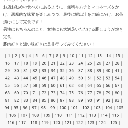
お店お勧めの食べ方にあるように、無料キムチとマヨネーズをか
け、悪魔的な味変を楽しみつつ、最後に鰹出汁をご飯にかけ、お茶
漬けにして完食です！
男性はもちろんのこと、女性にも大満足いただける豚しょうが焼き
定食。
豚肉好きと濃い味好きは是非行ってみてください！
|
1
|
2
|
3
|
4
|
5
|
6
|
7
|
8
|
9
|
10
|
11
|
12
|
13
|
14
|
15
|
16
|
17
|
18
|
19
|
20
|
21
|
22
|
23
|
24
|
25
|
26
|
27
|
28
|
29
|
30
|
31
|
32
|
33
|
34
|
35
|
36
|
37
|
38
|
39
|
40
|
41
|
42
|
43
|
44
|
45
|
46
|
47
|
48
|
49
|
50
|
51
|
52
|
53
|
54
|
55
|
56
|
57
|
58
|
59
|
60
|
61
|
62
|
63
|
64
|
65
|
66
|
67
|
68
|
69
|
70
|
71
|
72
|
73
|
74
|
75
|
76
|
77
|
78
|
79
|
80
|
81
|
82
|
83
|
84
|
85
|
86
|
87
|
88
|
89
|
90
|
91
|
92
|
93
|
94
|
95
|
96
|
97
|
98
|
99
|
100
|
101
|
102
|
103
|
104
|
105
|
106
|
107
|
108
|
109
|
110
|
111
|
112
|
113
|
114
|
115
|
116
|
117
|
118
|
119
|
120
|
121
|
122
|
123
|
124
|
125
|