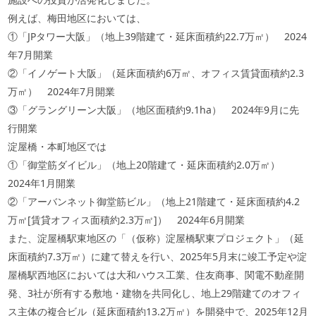
例えば、梅田地区においては、
①「JPタワー大阪」（地上39階建て・延床面積約22.7万㎡） 2024
年7月開業
②「イノゲート大阪」（延床面積約6万㎡、オフィス賃貸面積約2.3
万㎡） 2024年7月開業
③「グラングリーン大阪」（地区面積約9.1ha） 2024年9月に先
行開業
淀屋橋・本町地区では
①「御堂筋ダイビル」（地上20階建て・延床面積約2.0万㎡）
2024年1月開業
②「アーバンネット御堂筋ビル」（地上21階建て・延床面積約4.2
万㎡[賃貸オフィス面積約2.3万㎡]） 2024年6月開業
また、淀屋橋駅東地区の「（仮称）淀屋橋駅東プロジェクト」（延
床面積約7.3万㎡）に建て替えを行い、2025年5月末に竣工予定や淀
屋橋駅西地区においては大和ハウス工業、住友商事、関電不動産開
発、3社が所有する敷地・建物を共同化し、地上29階建てのオフィ
ス主体の複合ビル（延床面積約13.2万㎡）を開発中で、2025年12月