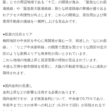
阪」とその周辺地域である「十三」の開発が進み、「阪急なにわ筋
連絡線」や「阪急新大阪連絡線」新たな鉄道路線の整備が盛り込ま
れアクセス利便性が向上します。これらの開発は、居住用および商
業用不動産の価値を一層押し上げる見込みです。
●投資の注目エリア
梅田地区や中央区を中心に再開発が進む一方、前述した「なにわ筋
線」・「リニア中央新幹線」の開業で恩恵を受けそうな西区や淀川
区のような新興エリアも将来性が高いとされています。
これら地域の地価上昇と賃貸需要の増加が見込まれています。
今後も万博や都市開発を背景に、大阪の不動産市場はさらに成長が
期待されます。
●国内金利の見通し
金利上昇などの影響も注視する必要があります。
国内金利ですが、まず政策金利について、中央値で0.75％であり、
年前半までにその水準への利上げ（0.25％で2回）が目指されるで