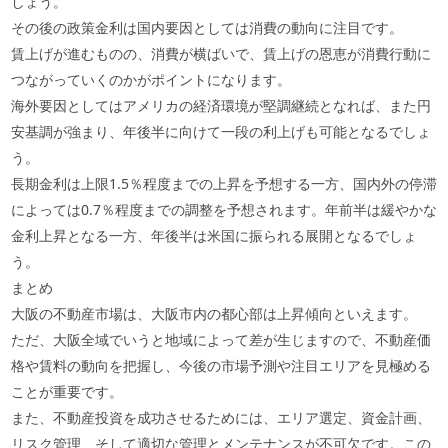
しょう。
その後の政策金利は国内要因としては消費の動向に注目です。
賃上げが進むものの、消費が横ばいで、賃上げの恩恵が消費行動に
つながっていくのかがポイントになります。
海外要因としてはアメリカの経済環境が堅調継続となれば、また円
安基調が強まり、年後半に向けて一段の利上げも可能となるでしょ
う。
長期金利は上限1.5％程度までの上昇を予想する一方、国内外の停滞
によっては0.7％程度までの調整を予想されます。年前半は緩やかな
金利上昇となる一方、年後半は米国に振られる展開となるでしょ
う。
まとめ
大阪の不動産市場は、大阪市内の都心部は上昇傾向といえます。
ただ、大阪全域でいうと地域によって差が生じますので、不動産価
格や賃料の動向を把握し、今後の市場予測や注目エリアを見極める
ことが重要です。
また、不動産投資を成功させるためには、エリア選定、資金計画、
リスク管理、そして適切な管理とメンテナンスが不可欠です。この