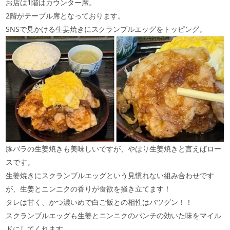
お店は1階はカウンター席。
2階がテーブル席となっております。
SNSで見かける生姜焼きにスクランブルエッグをトッピング。
豚バラの生姜焼きも美味しいですが、やはり生姜焼きと言えばロー
スです。
生姜焼きにスクランブルエッグという見慣れない組み合わせです
が、生姜とニンニクの香りが食欲を掻き立てます！
タレは甘く、かつ濃いめで白ご飯との相性はバツグン！！
スクランブルエッグも生姜とニンニクのパンチの効いた味をマイル
ドにしてくれます。